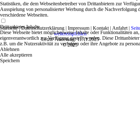
Statistiken, die dem Webseitenbetreiber von Drittanbietern zur Verfügu
Ausspielung von personalisierter Werbung durch die Nachverfolgung de
verschiedene Webseiten.
Drittanbieter-Inhalte
Startseite
|
Datenschutzerklärung
|
Impressum
|
Kontakt
|
Anfahrt
|
Seit
Diese Webseite bietet möglicherweise Inhalte oder Funktionalitäten an,
weiterempfehlen
eigenverantwortlich zur Verfügung gestellt werden. Diese Drittanbiete
Letzte Änderung: 11.11.2025
z.B. um die Nutzeraktivität zu verfolgen oder ihre Angebote zu persona
© 2025
Ablehnen
Alle akzeptieren
Speichern