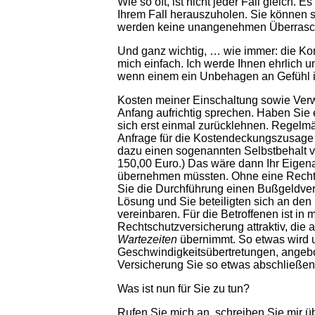
Wie so oft, ist nicht jeder Fall gleich.
Ihrem Fall herauszuholen. Sie können s
werden keine unangenehmen Überrasc
Und ganz wichtig, … wie immer: die Ko
mich einfach. Ich werde Ihnen ehrlich 
wenn einem ein Unbehagen an Gefühl in
Kosten meiner Einschaltung sowie Verw
Anfang aufrichtig sprechen. Haben Sie 
sich erst einmal zurücklehnen. Regel
Anfrage für die Kostendeckungszusage 
dazu einen sogenannten Selbstbehalt ver
150,00 Euro.) Das wäre dann Ihr Eigena
übernehmen müssten. Ohne eine Rechtss
Sie die Durchführung einen Bußgeldverf
Lösung und Sie beteiligten sich an de
vereinbaren. Für die Betroffenen ist in
Rechtschutzversicherung attraktiv, die 
Wartezeiten
übernimmt. So etwas wird 
Geschwindigkeitsübertretungen, angebo
Versicherung Sie so etwas abschließe
Was ist nun für Sie zu tun?
Rufen Sie mich an, schreiben Sie mir üb