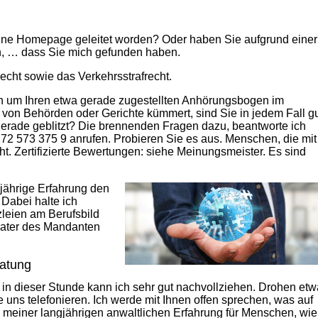
ine Homepage geleitet worden? Oder haben Sie aufgrund einer
, … dass Sie mich gefunden haben.
echt sowie das Verkehrsstrafrecht.
h um Ihren etwa gerade zugestellten Anhörungsbogen im
on Behörden oder Gerichte kümmert, sind Sie in jedem Fall g
rade geblitzt? Die brennenden Fragen dazu, beantworte ich
172 573 375 9 anrufen. Probieren Sie es aus. Menschen, die mit
cht. Zertifizierte Bewertungen: siehe Meinungsmeister. Es sind
gjährige Erfahrung den
 Dabei halte ich
zleien am Berufsbild
rater des Mandanten
ratung
in dieser Stunde kann ich sehr gut nachvollziehen. Drohen etw
 uns telefonieren. Ich werde mit Ihnen offen sprechen, was auf
meiner langjährigen anwaltlichen Erfahrung für Menschen, wie