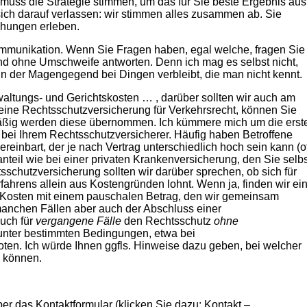
 Es muss die Strategie stimmen, um das für Sie beste Ergebnis aus
ich darauf verlassen: wir stimmen alles zusammen ab. Sie
hungen erleben.
mmunikation. Wenn Sie Fragen haben, egal welche, fragen Sie
und ohne Umschweife antworten. Denn ich mag es selbst nicht,
 der Magengegend bei Dingen verbleibt, die man nicht kennt.
altungs- und Gerichtskosten … , darüber sollten wir auch am
eine Rechtsschutzversicherung für Verkehrsrecht, können Sie
mäßig werden diese übernommen. Ich kümmere mich um die erst
bei Ihrem Rechtsschutzversicherer. Häufig haben Betroffene
einbart, der je nach Vertrag unterschiedlich hoch sein kann (of
nteil wie bei einer privaten Krankenversicherung, den Sie selbs
chutzversicherung sollten wir darüber sprechen, ob sich für
ahrens allein aus Kostengründen lohnt. Wenn ja, finden wir ei
n Kosten mit einem pauschalen Betrag, den wir gemeinsam
 manchen Fällen aber auch der Abschluss einer
auch für
vergangene Fälle
den Rechtsschutz
ohne
unter bestimmten Bedingungen, etwa bei
ten. Ich würde Ihnen ggfls. Hinweise dazu geben, bei welcher
n können.
er das Kontaktformular (klicken Sie dazu: Kontakt –