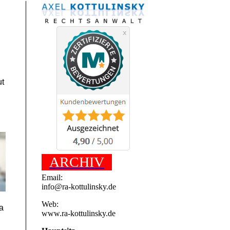
ut
ARCHIV
Email:
info@ra-kottulinsky.de
Web:
a
www.ra-kottulinsky.de