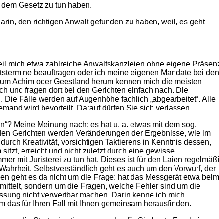
it dem Gesetz zu tun haben.
arin, den richtigen Anwalt gefunden zu haben, weil, es geht
 weil mich etwa zahlreiche Anwaltskanzleien ohne eigene Präsen
htstermine beauftragen oder ich meine eigenen Mandate bei den
r um Achim oder Geestland herum kennen mich die meisten
ch und fragen dort bei den Gerichten einfach nach. Die
. Die Fälle werden auf Augenhöhe fachlich „abgearbeitet“. Alle
mand wird bevorteilt. Darauf dürfen Sie sich verlassen.
“? Meine Meinung nach: es hat u. a. etwas mit dem sog.
i den Gerichten werden Veränderungen der Ergebnisse, wie im
rch Kreativität, vorsichtigen Taktierens in Kenntnis dessen,
sitzt, erreicht und nicht zuletzt durch eine gewisse
mer mit Juristerei zu tun hat. Dieses ist für den Laien regelmäß
 Wahrheit. Selbstverständlich geht es auch um den Vorwurf, der
len geht es da nicht um die Frage: hat das Messgerät etwa beim
ermittelt, sondern um die Fragen, welche Fehler sind um die
ssung nicht verwertbar machen. Darin kenne ich mich
m das für Ihren Fall mit Ihnen gemeinsam herausfinden.